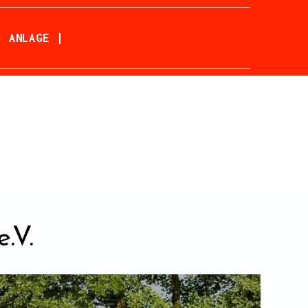
| ANLAGE |
.V.