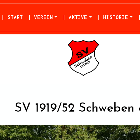
| START
| VEREIN
| AKTIVE
| HISTORIE
SV 1919/52 Schweben e