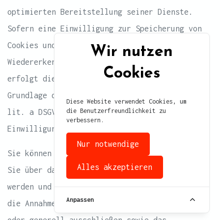
optimierten Bereitstellung seiner Dienste.
Sofern eine Einwilligung zur Speicherung von
Cookies und vergleichbaren
Wir nutzen
Wiedererkennungstechnologien abgefragt wurde,
Cookies
erfolgt die Verarbeitung ausschließlich auf
Grundlage dieser Einwilligung (Art. 6 Abs. 1
Diese Website verwendet Cookies, um
die Benutzerfreundlichkeit zu
lit. a DSGVO und § 25 Abs. 1 TDDDG); die
verbessern.
Einwilligung ist jederzeit widerrufbar.
Nur notwendige
Sie können Ihren Browser so einstellen, dass
Alles akzeptieren
Sie über das Setzen von Cookies informiert
werden und Cookies nur im Einzelfall erlauben,
Anpassen
die Annahme von Cookies für bestimmte Fälle