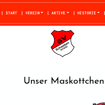
| START
| VEREIN
| AKTIVE
| HISTORIE
Unser Maskottchen