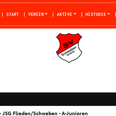
| START
| VEREIN
| AKTIVE
| HISTORIE